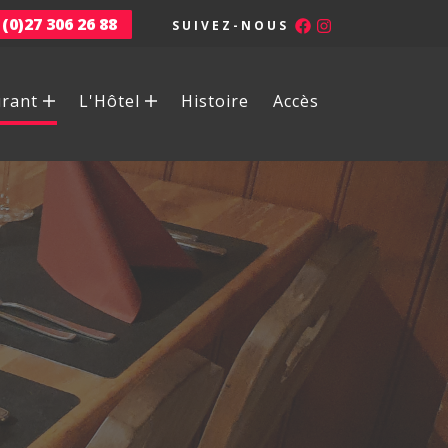
 (0)27 306 26 88
SUIVEZ-NOUS
urant
L'Hôtel
Histoire
Accès